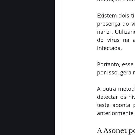
Existem dois t
presença do ví
nariz . Utiliz
do vírus na 
infectada. 
Portanto, esse
por isso, geral
A outra metodo
detectar os n
teste aponta 
anteriormente 
A Asonet po