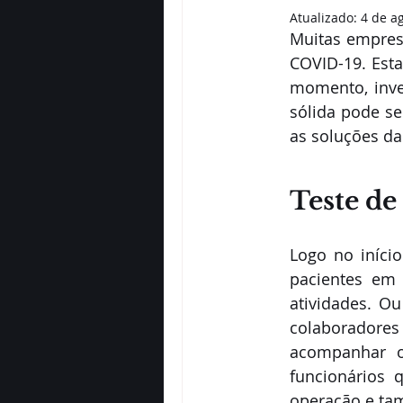
Atualizado:
4 de a
Muitas empres
COVID-19. Est
momento, inve
sólida pode se
as soluções da
Teste d
Logo no iníci
pacientes em
atividades. O
colaboradores
acompanhar o
funcionários 
operação e ta