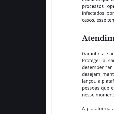
processos ope
infectados po
casos, esse te
Atendim
Garantir a sa
Proteger a sa
desempenhar b
desejam mante
lançou a plata
pessoas que e
nesse momento
A plataforma 