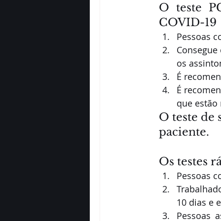
O teste P
COVID-19 
Pessoas co
Consegue d
os assinto
É recomen
É recomend
que estão 
O teste de 
paciente. 
Os testes r
Pessoas c
Trabalhado
10 dias e 
Pessoas a