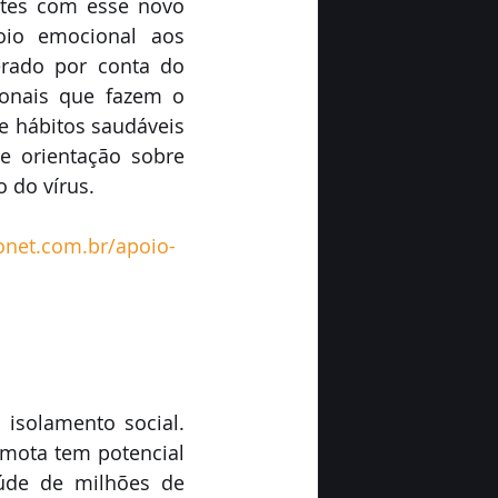
tes com esse novo 
oio emocional aos 
erado por conta do 
onais que fazem o 
 hábitos saudáveis 
 orientação sobre 
 do vírus. 
sonet.com.br/apoio-
isolamento social. 
emota tem potencial 
úde de milhões de 