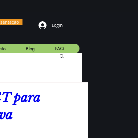
esentação
Login
ato
Blog
FAQ
ET para
iva