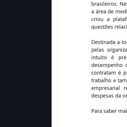
brasileiros. N
a área de medi
criou a plata
questões relac
Destinada a to
pelas organiz
intuito é pr
desempenho do
contratam é p
trabalho e ta
empresarial r
despesas da or
Para saber mai