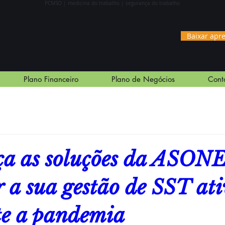
PCMS
O | medicina do trabalho | segurança do trabalho
Baixar apr
Plano Financeiro
Plano de Negócios
Cont
a as soluções da ASON
 a sua gestão de SST at
e a pandemia