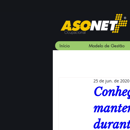
Início
Modelo de Gestão
25 de jun. de 2020
Conheç
manter
durant