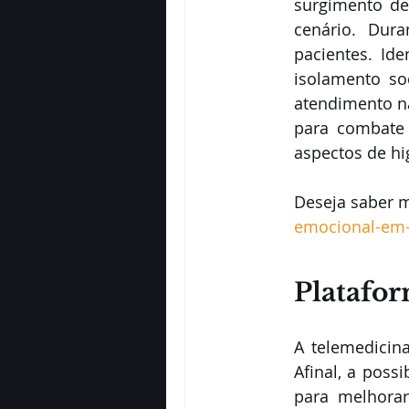
surgimento de
cenário. Dura
pacientes. Ide
isolamento so
atendimento na
para combate 
aspectos de hi
Deseja saber m
emocional-em
Platafor
A telemedicin
Afinal, a poss
para melhorar