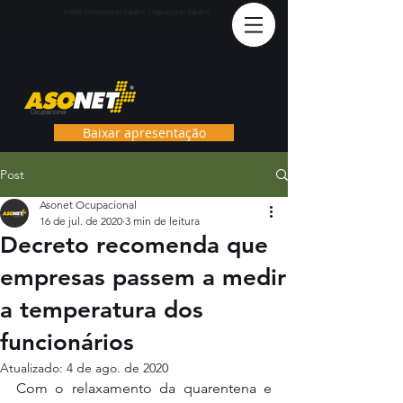
PCMS
O | medicina do trabalho | segurança do trabalho
Baixar apresentação
Post
Asonet Ocupacional
16 de jul. de 2020
3 min de leitura
Decreto recomenda que
empresas passem a medir
a temperatura dos
funcionários
Atualizado:
4 de ago. de 2020
Com o relaxamento da quarentena e 