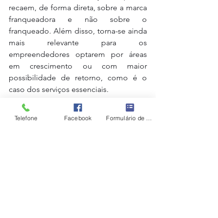
recaem, de forma direta, sobre a marca 
franqueadora e não sobre o 
franqueado. Além disso, torna-se ainda 
mais relevante para os 
empreendedores optarem por áreas 
em crescimento ou com maior 
possibilidade de retorno, como é o 
caso dos serviços essenciais. 
Neste contexto, as
franquias do setor 
Telefone
Facebook
Formulário de contato
de saúde
estão entre as melhores 
alternativas. 
Entre em contato
com os 
consultores da Asonet Franquias e 
saiba mais sobre como a área de saúde 
ocupacional pode garantir segurança e 
lucratividade ao seu investimento.