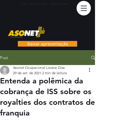
PCMS
O | medicina do trabalho | segurança do trabalho
Baixar apresentação
Post
Asonet Ocupacional Lisiane Dias
29 de set. de 2021
2 min de leitura
Entenda a polêmica da
cobrança de ISS sobre os
royalties dos contratos de
franquia