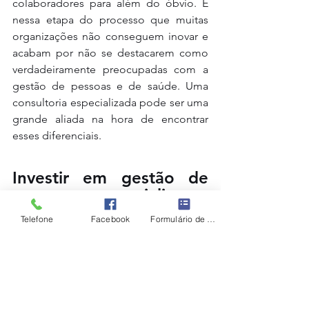
colaboradores para além do óbvio. É 
nessa etapa do processo que muitas 
organizações não conseguem inovar e 
acabam por não se destacarem como 
verdadeiramente preocupadas com a 
gestão de pessoas e de saúde. Uma 
consultoria especializada pode ser uma 
grande aliada na hora de encontrar 
esses diferenciais. 
Investir em gestão de 
pessoas potencializa o 
ambiente de trabalho!
Telefone
Facebook
Formulário de contato
Ao implementar uma cultura focada no 
bem-estar e na qualidade de vida dos 
funcionários a empresa está 
potencializando o ambiente de 