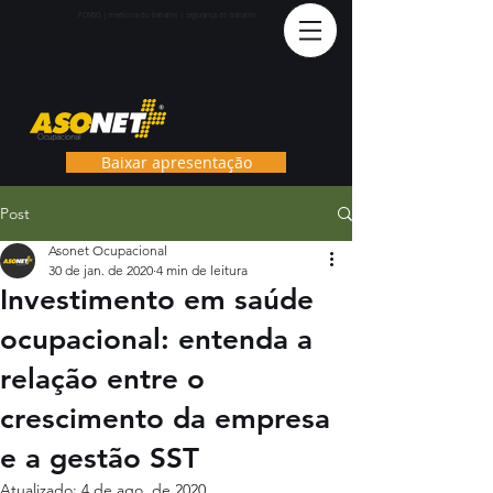
PCMS
O | medicina do trabalho | segurança do trabalho
Baixar apresentação
Post
Asonet Ocupacional
30 de jan. de 2020
4 min de leitura
Investimento em saúde
ocupacional: entenda a
relação entre o
crescimento da empresa
e a gestão SST
Atualizado:
4 de ago. de 2020