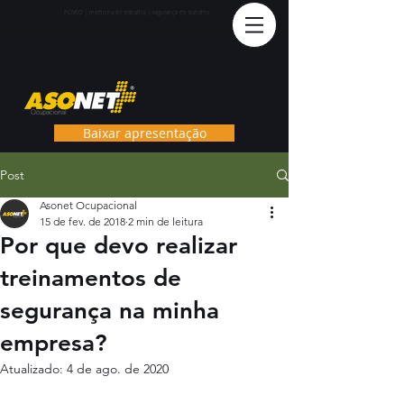
PCMS
O | medicina do trabalho | segurança do trabalho
Baixar apresentação
Post
Asonet Ocupacional
15 de fev. de 2018
2 min de leitura
Por que devo realizar
treinamentos de
segurança na minha
empresa?
Atualizado:
4 de ago. de 2020