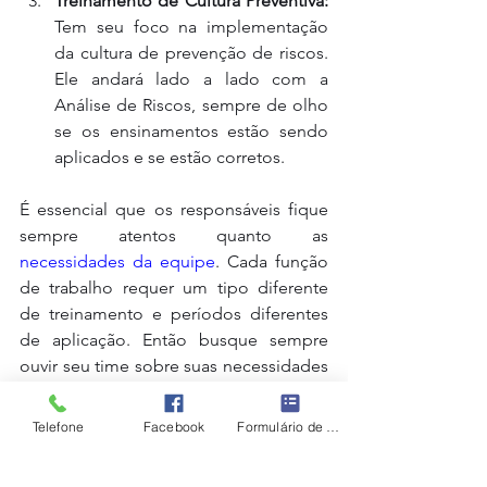
Treinamento de Cultura Preventiva:
Tem seu foco na implementação 
da cultura de prevenção de riscos. 
Ele andará lado a lado com a 
Análise de Riscos, sempre de olho 
se os ensinamentos estão sendo 
aplicados e se estão corretos.
É essencial que os responsáveis fique 
sempre atentos quanto as 
necessidades da equipe
. Cada função 
de trabalho requer um tipo diferente 
de treinamento e períodos diferentes 
de aplicação. Então busque sempre 
ouvir seu time sobre suas necessidades 
e observações.
Fonte: 
Falando de Proteção
.
Telefone
Facebook
Formulário de contato
Segurança do Trabalho