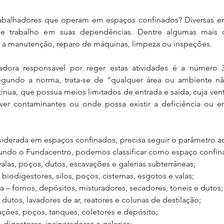
rabalhadores que operam em espaços confinados? Diversas e
de trabalho em suas dependências. Dentre algumas mais c
s a manutenção, reparo de máquinas, limpeza ou inspeções.
ora responsável por reger estas atividades é a número 3
gundo a norma, trata-se de “qualquer área ou ambiente não
ua, que possua meios limitados de entrada e saída, cuja venti
over contaminantes ou onde possa existir a deficiência ou e
siderada em espaços confinados, precisa seguir o parâmetro aci
egundo o Fundacentro, podemos classificar como espaço confin
valas, poços, dutos, escavações e galerias subterrâneas;
– biodigestores, silos, poços, cisternas, esgotos e valas;
ia – fornos, depósitos, misturadores, secadores, toneis e dutos;
 dutos, lavadores de ar, reatores e colunas de destilação;
ações, poços, tanques, coletores e depósito;
 digestores, incineradores e galerias;