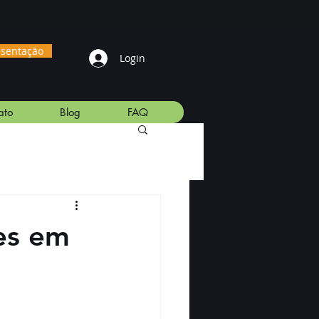
esentação
Login
ato
Blog
FAQ
res em