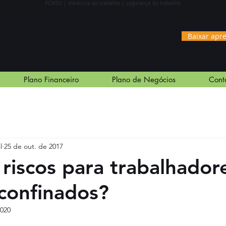
PCMS
O | medicina do trabalho | segurança do trabalho
Baixar apr
Plano Financeiro
Plano de Negócios
Cont
l
25 de out. de 2017
 riscos para trabalhado
confinados?
2020