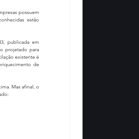
mpresas possuem 
onhecidas estão 
3, publicada em 
 projetado para 
lação existente é 
nriquecimento de 
ma. Mas afinal, o 
ado: