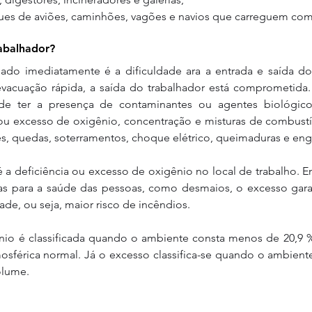
ques de aviões, caminhões, vagões e navios que carreguem com
rabalhador? 
sado imediatamente é a dificuldade ara a entrada e saída do 
acuação rápida, a saída do trabalhador está comprometida. 
e ter a presença de contaminantes ou agentes biológico
 ou excesso de oxigênio, concentração e misturas de combustív
s, quedas, soterramentos, choque elétrico, queimaduras e en
 deficiência ou excesso de oxigênio no local de trabalho. En
as para a saúde das pessoas, como desmaios, o excesso gar
de, ou seja, maior risco de incêndios.
ênio é classificada quando o ambiente consta menos de 20,9 
osférica normal. Já o excesso classifica-se quando o ambient
olume.