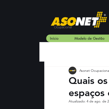
Início
Modelo de Gestão
Asonet Ocupaciona
Quais os
espaços 
Atualizado:
4 de ago. de 