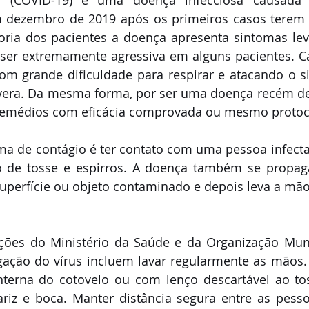
s (COVID-19) é uma doença infecciosa causada p
 dezembro de 2019 após os primeiros casos terem s
ria dos pacientes a doença apresenta sintomas leve
er extremamente agressiva em alguns pacientes. C
com grande dificuldade para respirar e atacando o s
vera. Da mesma forma, por ser uma doença recém de
 remédios com eficácia comprovada ou mesmo protoc
rma de contágio é ter contato com uma pessoa infecta
o de tosse e espirros. A doença também se propag
perfície ou objeto contaminado e depois leva a mão 
ões do Ministério da Saúde e da Organização Mund
gação do vírus incluem lavar regularmente as mãos. 
terna do cotovelo ou com lenço descartável ao toss
ariz e boca. Manter distância segura entre as pesso