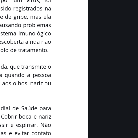
or um vírus, foi 
ido registrados na 
 de gripe, mas ela 
ausando problemas 
istema imunológico 
scoberta ainda não 
olo de tratamento. 
da, que transmite o 
a quando a pessoa 
aos olhos, nariz ou 
ial de Saúde para 
Cobrir boca e nariz 
ir e espirrar. Não 
as e evitar contato 