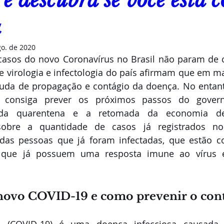
 e descubra se você está 
a
go. de 2020
asos do novo Coronavírus no Brasil não param de c
de virologia e infectologia do país afirmam que em ma
uda de propagação e contágio da doença. No entanto
ue consiga prever os próximos passos do gover
 da quarentena e a retomada da economia 
 sobre a quantidade de casos já registrados no
das pessoas que já foram infectadas, que estão c
 que já possuem uma resposta imune ao vírus é 
novo COVID-19 e como prevenir o cont