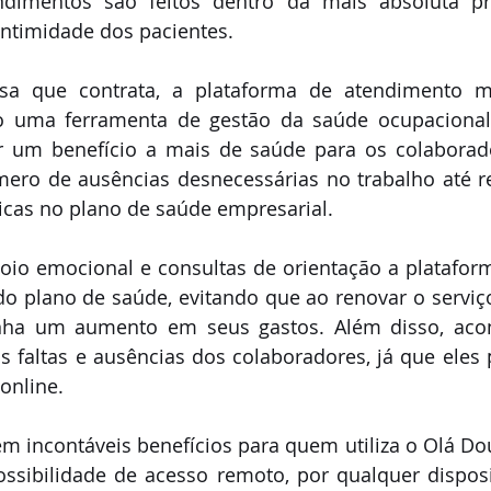
dimentos são feitos dentro da mais absoluta priv
intimidade dos pacientes. 
a que contrata, a plataforma de atendimento mé
 uma ferramenta de gestão da saúde ocupacional.
r um benefício a mais de saúde para os colaborado
mero de ausências desnecessárias no trabalho até r
cas no plano de saúde empresarial. 
oio emocional e consultas de orientação a plataform
 do plano de saúde, evitando que ao renovar o servi
nha um aumento em seus gastos. Além disso, aco
nas faltas e ausências dos colaboradores, já que eles
nline. 
 incontáveis benefícios para quem utiliza o Olá Dou
ossibilidade de acesso remoto, por qualquer disposi