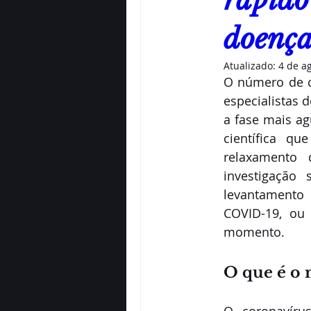
rápido
doenç
Atualizado:
4 de a
O número de c
especialistas 
a fase mais ag
científica q
relaxamento
investigação
levantamento 
COVID-19, ou
momento. 
O que é o 