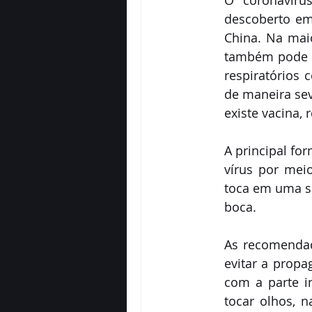
O coronavíru
descoberto em
China. Na maio
também pode s
respiratórios 
de maneira se
existe vacina,
A principal fo
vírus por mei
toca em uma su
boca. 
As recomendaç
evitar a propa
com a parte in
tocar olhos, n