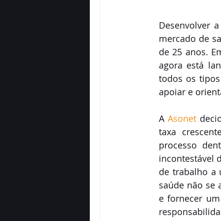
Desenvolver a
mercado de sa
de 25 anos. E
agora está la
todos os tipo
apoiar e orien
A 
Asonet
 deci
taxa crescent
processo dent
incontestável 
de trabalho a 
saúde não se a
e fornecer um
responsabilida