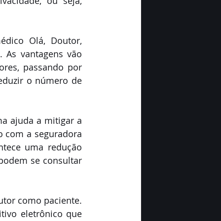
acidade, ou seja, 
dico Olá, Doutor, 
 As vantagens vão 
res, passando por 
eduzir o número de 
a ajuda a mitigar a 
ço com a seguradora 
ntece uma redução 
 podem se consultar 
tor como paciente. 
tivo eletrônico que 