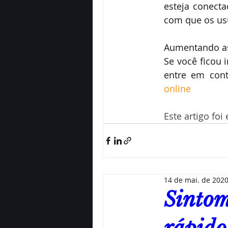
esteja conecta
com que os us
Aumentando as
Se você ficou 
entre em con
online
Este artigo foi 
14 de mai. de 202
Sintom