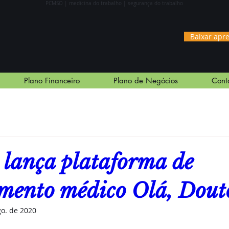
PCMS
O | medicina do trabalho | segurança do trabalho
Baixar apr
Plano Financeiro
Plano de Negócios
Cont
 lança plataforma de
mento médico Olá, Dout
go. de 2020