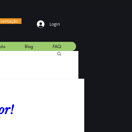
esentação
Login
ato
Blog
FAQ
or!