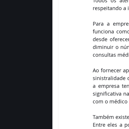
Todos os aten
respeitando a 
Para a empres
funciona como
desde oferece
diminuir o nú
consultas médi
Ao fornecer ap
sinistralidade
a empresa te
significativa 
com o médico o
Também existem
Entre eles a p