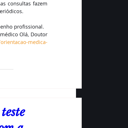
das consultas fazem 
riódicos. 
nho profissional.
 médico Olá, Doutor 
/orientacao-medica-
teste