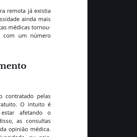
 remota já existia 
sidade ainda mais 
ltas médicas tornou-
ndo com um número 
mento 
 contratado pelas 
uito. O intuito é 
star afetando o 
sso, as consultas 
a opinião médica. 