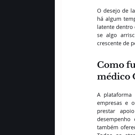
O desejo de la
há algum temp
latente dentro
se algo arris
crescente de 
Como fu
médico 
A plataforma 
empresas e of
prestar apo
desempenho do
também oferec