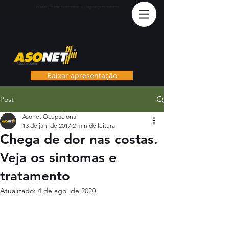
PCMS
O | medicina do trabalho | segurança do trabalho
Baixar apresentação
Post
Asonet Ocupacional
13 de jan. de 2017
2 min de leitura
Chega de dor nas costas.
Veja os sintomas e
tratamento
Atualizado:
4 de ago. de 2020