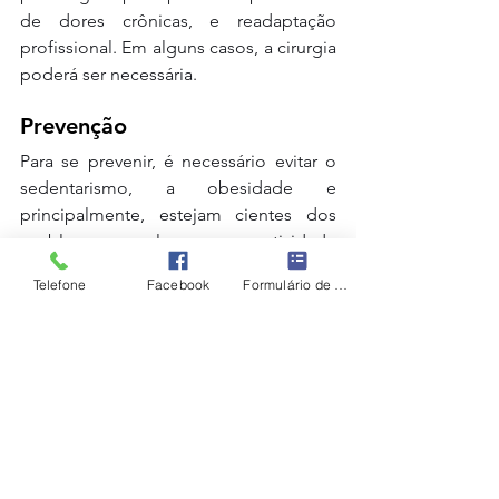
de dores crônicas, e readaptação 
profissional. Em alguns casos, a cirurgia 
poderá ser necessária.
Prevenção
Para se prevenir, é necessário evitar o 
sedentarismo, a obesidade e 
principalmente, estejam cientes dos 
problemas na coluna que sua atividade 
profissional pode causar. Em caso de 
Telefone
Facebook
Formulário de contato
qualquer dor intensa, procure um 
profissional.
Fonte: 
Portal Terra – Doutíssima
Saúde e Bem Estar