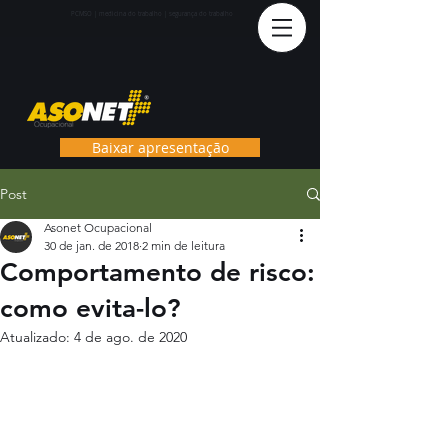
PCMS
O | medicina do trabalho | segurança do trabalho
Baixar apresentação
Post
Asonet Ocupacional
30 de jan. de 2018
2 min de leitura
Comportamento de risco:
como evita-lo?
Atualizado:
4 de ago. de 2020