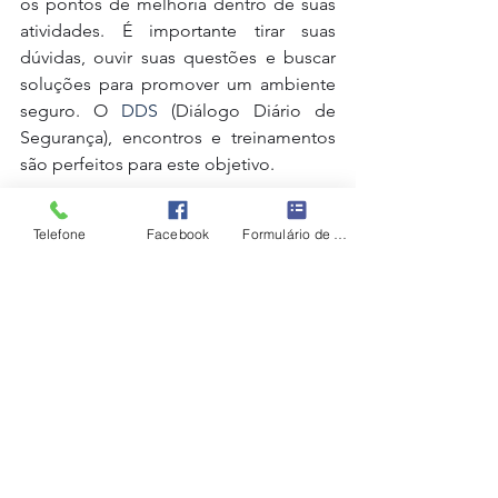
os pontos de melhoria dentro de suas 
atividades. É importante tirar suas 
dúvidas, ouvir suas questões e buscar 
soluções para promover um ambiente 
seguro. O 
DDS
 (Diálogo Diário de 
Segurança), encontros e treinamentos 
são perfeitos para este objetivo.
3) Treinamento constante
Telefone
Facebook
Formulário de contato
Já falamos aqui no blog sobre a 
importância dos treinamentos de 
segurança
. Então estimular os 
colaboradores com seminários, 
palestras e até webinários minimiza as 
chances de incidentes graves. Então 
procure sempre orientar seus 
colaboradores para que em situações 
de risco, saibam como se comportar.
Então, vamos colocar em prática?